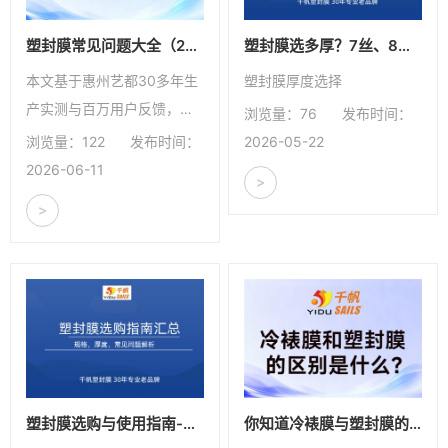
塑封膜常见问题大全（2026年实测更新）
塑封膜选多厚？7丝、8丝、10丝、12.5丝，一次性讲清楚
本文基于惠州艺都30多年生
塑封膜厚度选择
产实测与百万用户反馈，整
浏览量：76
发布时间：
理出塑封膜最常见的问题，
浏览量：122
发布时间：
2026-05-22
覆盖选购、使用、故障排
2026-06-11
>
查、材质原理、设备匹配全
>
场景，一篇解决塑封膜所有
实操困惑。
塑封膜选购与使用指南-从厚度、温度到故障排查，一篇搞定
你知道冷裱膜与塑封膜的区别吗？