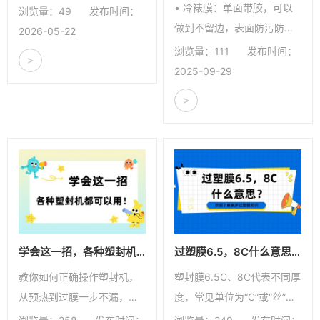
• 冷裱膜：单面带胶，可以
浏览量：49
发布时间：
做到不留边，表面防污防潮
2026-05-22
防水，如不留边户外使用要
浏览量：111
发布时间：
>
注意。 • 塑封膜：双面全包
2025-09-29
裹，防水、防潮、防褪色，
>
保存时间更久，
学会这一招，各种塑封机都可以用！
过塑膜6.5，8C什么意思？
教你如何正确操作塑封机，
塑封膜6.5C、8C代表不同厚
从预热到过膜一步不漏，搭
度，常见单位为“C”或“丝”。
配合适厚度的塑封膜，轻松
本文介绍C的含义及厚度选