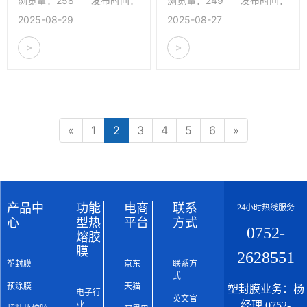
浏览量：258
发布时间：
浏览量：249
发布时间：
避免卡机、起泡等问题。适
择技巧，并推荐千帆塑封膜
2025-08-29
2025-08-27
合新手快速上手，推荐千帆
产品，满足学习、办公、菜
>
>
塑封膜品牌使用。
单等多种塑封需求。
«
1
2
3
4
5
6
»
产品中
功能
电商
联系
24小时热线服务
心
型热
平台
方式
0752-
熔胶
膜
2628551
塑封膜
京东
联系方
式
预涂膜
天猫
塑封膜业务：杨
电子行
英文官
经理 0752-
业