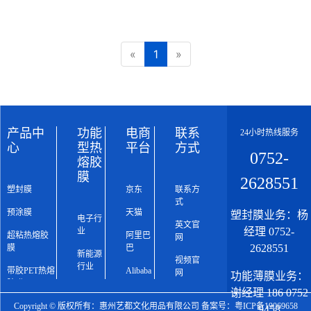
«
1
»
产品中
功能
电商
联系
24小时热线服务
心
型热
平台
方式
0752-
熔胶
膜
2628551
塑封膜
京东
联系方
式
预涂膜
天猫
塑封膜业务：杨
电子行
英文官
经理 0752-
业
超粘热熔胶
阿里巴
网
2628551
膜
巴
新能源
视频官
行业
带胶PET热熔
Alibaba
网
功能薄膜业务：
胶膜
广告冲
谢经理 186 0752
印行业
功能型热熔
Copyright © 版权所有：惠州艺都文化用品有限公司 备案号：
粤ICP备19069658
9458