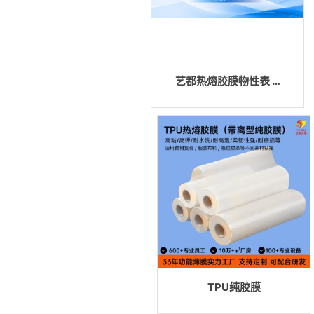
艺都热熔胶膜物性表 …
TPU纯胶膜