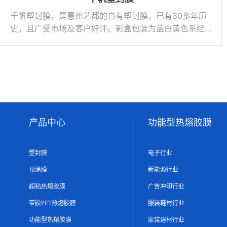
千帆塑封膜，是惠州艺都的自有塑封膜，已有30多年历
史，且广受市场及客户好评。彩盒包装为蓝白黄色系经
典款，彩页为PP袋+彩页包装（蓝色），有中文和英文
设计。
产品中心
功能型热熔胶膜
塑封膜
电子行业
预涂膜
新能源行业
超粘热熔胶膜
广告冲印行业
带胶PET热熔胶膜
服装鞋材行业
功能型热熔胶膜
家装建材行业