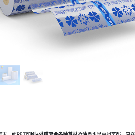
需求，
而
PET
印刷
+
淋膜复合各种基材及油墨
也是惠州艺都一直