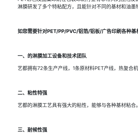
淋膜研发了多个特粘配方，且能针对不同的基材和油墨
如您需要针对
PET/PP/PVC/
铝箔
/
铝板
/
广告印刷各种基
一、的淋膜加工设备和技术团队
艺都拥有
72
条生产产线，
1
条原材料
PET
产线，热复合
二、粘性特强
艺都的淋膜工艺具有强大的粘性，能够与各种基材粘合
三、耐候性强