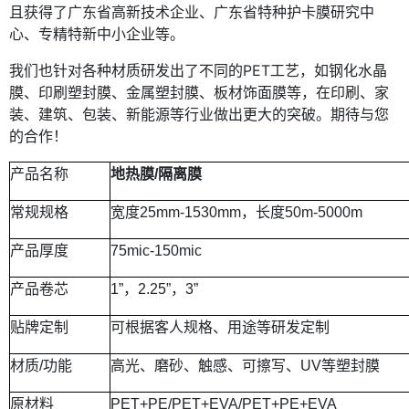
且获得了广东省高新技术企业、广东省特种护卡膜研究中
心、专精特新中小企业等。
我们也针对各种材质研发出了不同的PET工艺，如钢化水晶
膜、印刷塑封膜、金属塑封膜、板材饰面膜等，在印刷、家
装、建筑、包装、新能源等行业做出更大的突破。期待与您
的合作！
产品名称
地热膜
/
隔离膜
常规规格
宽度
25mm-1530mm
，长度
50m-5000m
产品厚度
75mic-150mic
产品卷芯
1”
，
2.25”
，
3”
贴牌定制
可根据客人规格、用途等研发定制
材质
/
功能
高光、磨砂、触感、可擦写、
UV
等塑封膜
原材料
PET+PE/PET+EVA/PET+PE+EVA