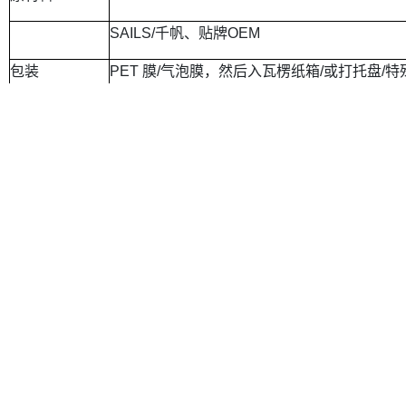
SAILS/
千帆、贴牌
OEM
包装
PET
膜
/
气泡膜，然后入瓦楞纸箱
/
或打托盘
/
特
上一条：已经是第一条了
下一条：已经是最后一条了
产品中
功能
电商
联系
24小时热线服务
心
型热
平台
方式
0752-
熔胶
膜
2628551
塑封膜
京东
联系方
式
预涂膜
天猫
塑封膜业务：杨
电子行
英文官
经理 0752-
业